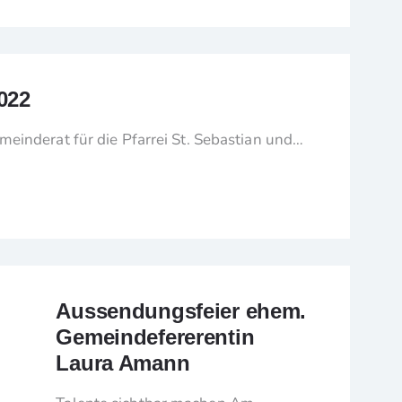
022
einderat für die Pfarrei St. Sebastian und…
Aussendungsfeier ehem.
Gemeindefererentin
Laura Amann