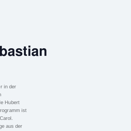
bastian
r in der
n
le Hubert
rogramm ist
Carol.
ge aus der