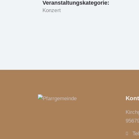
Veranstaltungskategorie:
Konzert
Kont
Kirch
95679
Te