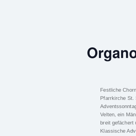
Organo
Festliche Chorm
Pfarrkirche St
Adventssonntag
Velten, ein Mä
breit gefächert
Klassische Adve