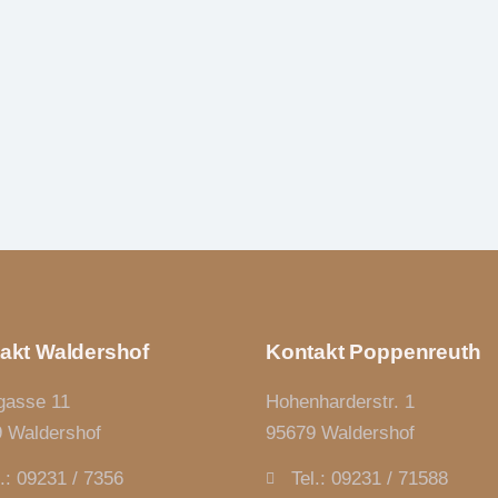
akt Waldershof
Kontakt Poppenreuth
gasse 11
Hohenharderstr. 1
 Waldershof
95679 Waldershof
l.: 09231 / 7356
Tel.: 09231 / 71588